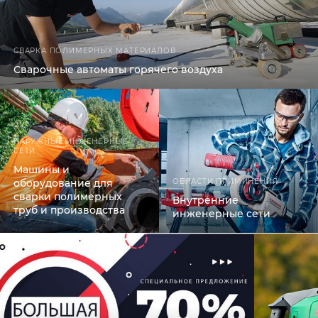
СВАРКА ПОЛИМЕРНЫХ МАТЕРИАЛОВ
Сварочные автоматы горячего воздуха
НАРУЖНЫЕ ИНЖЕНЕРНЫЕ
СЕТИ
Машины и
оборудование для
ОБЛАСТИ ПРИМИНЕНИЯ
сварки полимерных
Внутренние
труб и производства
инженерные сети
отводов