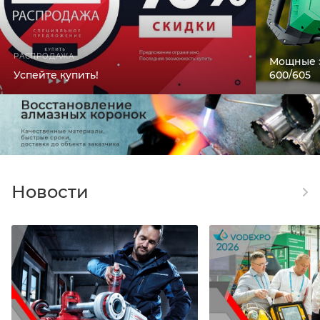
РАСПРОДАЖА
Мощные 
Успейте купить!
600/605
Новости